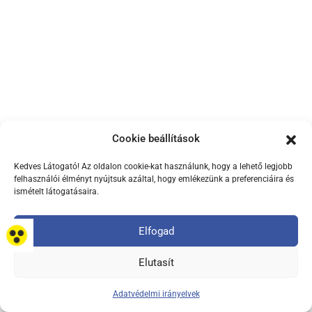
Cookie beállítások
Kedves Látogató! Az oldalon cookie-kat használunk, hogy a lehető legjobb
felhasználói élményt nyújtsuk azáltal, hogy emlékezünk a preferenciáira és
ismételt látogatásaira.
Elfogad
Minden jog fenntartva. Kopp Mária Intézet Copyright © 2026. All
Rights Reserved.
Elutasít
Adatvédelmi irányelvek