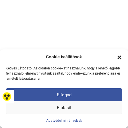
Cookie beállítások
Kedves Látogató! Az oldalon cookie-kat használunk, hogy a lehető legjobb
felhasználói élményt nyújtsuk azáltal, hogy emlékezünk a preferenciáira és
ismételt látogatásaira.
Elfogad
Minden jog fenntartva. Kopp Mária Intézet Copyright © 2026. All
Rights Reserved.
Elutasít
Adatvédelmi irányelvek