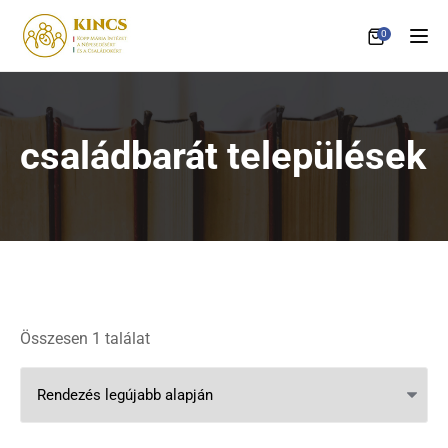
0
Tog
családbarát települések
Összesen 1 találat