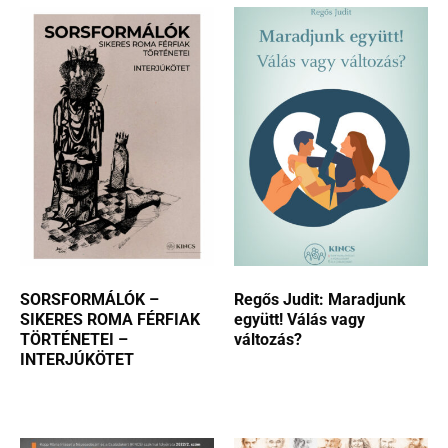
SORSFORMÁLÓK –
Regős Judit: Maradjunk
SIKERES ROMA FÉRFIAK
együtt! Válás vagy
TÖRTÉNETEI –
változás?
INTERJÚKÖTET