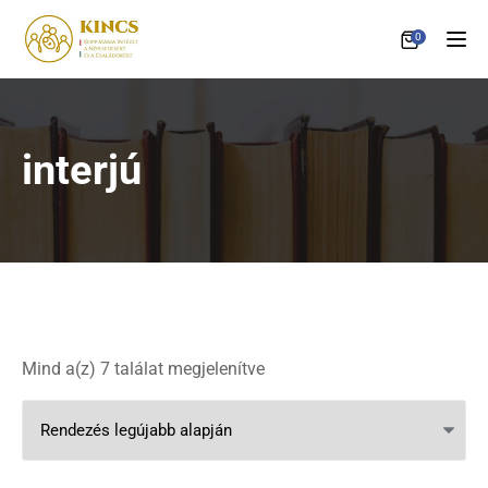
0
Tog
interjú
Sorted by latest
Mind a(z) 7 találat megjelenítve