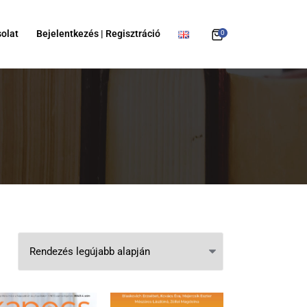
olat
Bejelentkezés | Regisztráció
0