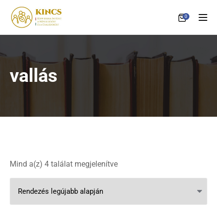
0
Tog
vallás
Sorted by latest
Mind a(z) 4 találat megjelenítve